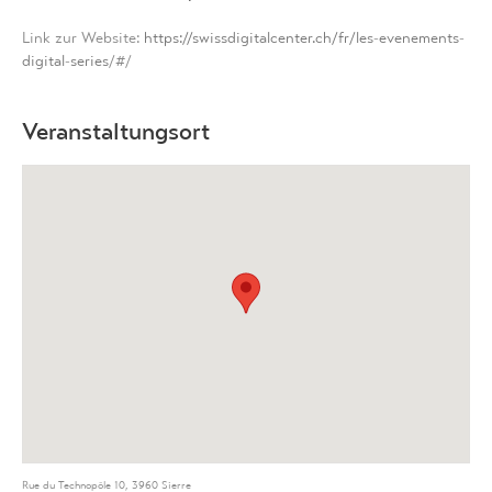
Link zur Website:
https://swissdigitalcenter.ch/fr/les-evenements-
digital-series
/#/
Veranstaltungsort
Rue du Technopôle 10, 3960 Sierre