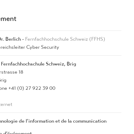
nement
r. Berlich
-
Fernfachhochschule Schweiz (FFHS)
reichsleiter Cyber Security
 Fernfachhochschule Schweiz, Brig
rstrasse 18
rig
one +41 (0) 27 922 39 00
ternet
hnologie de l’information et de la communication
e d'événement