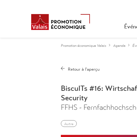
Évén
Promotion économique Valais
Agenda
Év
BiscuITs #16: Wirtschaf
Security
FFHS - Fernfachhochschu
Autre